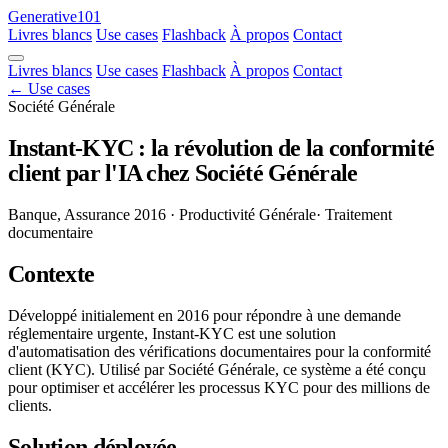
Generative101
Livres blancs
Use cases
Flashback
À propos
Contact
Livres blancs
Use cases
Flashback
À propos
Contact
← Use cases
Société Générale
Instant-KYC : la révolution de la conformité
client par l'IA chez Société Générale
Banque, Assurance
2016
· Productivité Générale
· Traitement
documentaire
Contexte
Développé initialement en 2016 pour répondre à une demande
réglementaire urgente, Instant-KYC est une solution
d'automatisation des vérifications documentaires pour la conformité
client (KYC). Utilisé par Société Générale, ce système a été conçu
pour optimiser et accélérer les processus KYC pour des millions de
clients.
Solution déployée