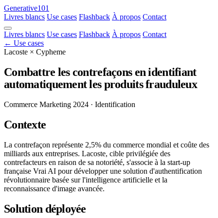
Generative101
Livres blancs
Use cases
Flashback
À propos
Contact
Livres blancs
Use cases
Flashback
À propos
Contact
← Use cases
Lacoste × Cypheme
Combattre les contrefaçons en identifiant
automatiquement les produits frauduleux
Commerce
Marketing
2024
· Identification
Contexte
La contrefaçon représente 2,5% du commerce mondial et coûte des
milliards aux entreprises. Lacoste, cible privilégiée des
contrefacteurs en raison de sa notoriété, s'associe à la start-up
française Vrai AI pour développer une solution d'authentification
révolutionnaire basée sur l'intelligence artificielle et la
reconnaissance d'image avancée.
Solution déployée