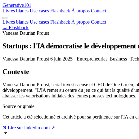
Generative101
Livres blancs
Use cases
Flashback
À propos
Contact
Livres blancs
Use cases
Flashback
À propos
Contact
← Flashback
Vanessa Daurian Proust
Startups : l'IA démocratise le développement 
Vanessa Daurian Proust
6 juin 2025
· Entrepreneuriat
· Business
· Tec
Contexte
Vanessa Daurian Proust, serial investisseuse et CEO de One Green, o
développement. "L'IA remet au centre du jeu ce qui fait la qualité d'un 
abaisser les valorisations initiales des jeunes pousses technologiques.
Source originale
Cet article a été sélectionné et archivé pour sa pertinence sur l'IA en
Lire sur linkedin.com ↗
📌