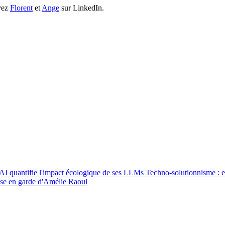
ivez
Florent
et
Ange
sur LinkedIn.
 AI quantifie l'impact écologique de ses LLMs
Techno-solutionnisme : et
mise en garde d'Amélie Raoul