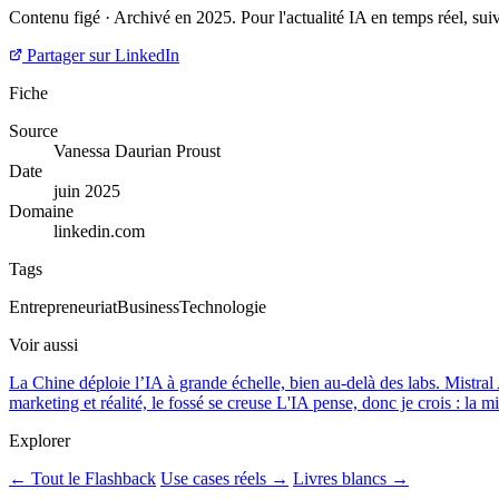
Contenu figé · Archivé en 2025. Pour l'actualité IA en temps réel, su
Partager sur LinkedIn
Fiche
Source
Vanessa Daurian Proust
Date
juin 2025
Domaine
linkedin.com
Tags
Entrepreneuriat
Business
Technologie
Voir aussi
La Chine déploie l’IA à grande échelle, bien au-delà des labs.
Mistral
marketing et réalité, le fossé se creuse
L'IA pense, donc je crois : la 
Explorer
← Tout le Flashback
Use cases réels →
Livres blancs →