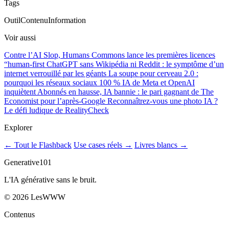
Tags
Outil
Contenu
Information
Voir aussi
Contre l’AI Slop, Humans Commons lance les premières licences
“human-first
ChatGPT sans Wikipédia ni Reddit : le symptôme d’un
internet verrouillé par les géants
La soupe pour cerveau 2.0 :
pourquoi les réseaux sociaux 100 % IA de Meta et OpenAI
inquiètent
Abonnés en hausse, IA bannie : le pari gagnant de The
Economist pour l’après-Google
Reconnaîtrez-vous une photo IA ?
Le défi ludique de RealityCheck
Explorer
← Tout le Flashback
Use cases réels →
Livres blancs →
Generative101
L'IA générative sans le bruit.
©
2026
LesWWW
Contenus