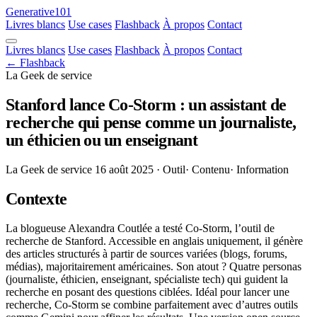
Generative101
Livres blancs
Use cases
Flashback
À propos
Contact
Livres blancs
Use cases
Flashback
À propos
Contact
← Flashback
La Geek de service
Stanford lance Co-Storm : un assistant de
recherche qui pense comme un journaliste,
un éthicien ou un enseignant
La Geek de service
16 août 2025
· Outil
· Contenu
· Information
Contexte
La blogueuse Alexandra Coutlée a testé Co-Storm, l’outil de
recherche de Stanford. Accessible en anglais uniquement, il génère
des articles structurés à partir de sources variées (blogs, forums,
médias), majoritairement américaines. Son atout ? Quatre personas
(journaliste, éthicien, enseignant, spécialiste tech) qui guident la
recherche en posant des questions ciblées. Idéal pour lancer une
recherche, Co-Storm se combine parfaitement avec d’autres outils