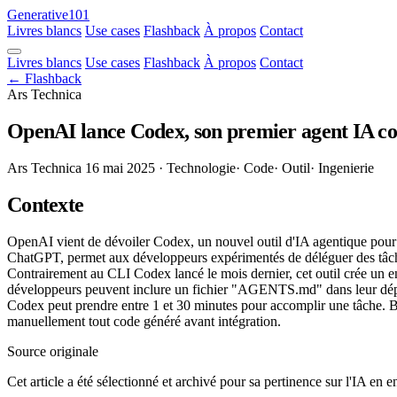
Generative101
Livres blancs
Use cases
Flashback
À propos
Contact
Livres blancs
Use cases
Flashback
À propos
Contact
← Flashback
Ars Technica
OpenAI lance Codex, son premier agent IA co
Ars Technica
16 mai 2025
· Technologie
· Code
· Outil
· Ingenierie
Contexte
OpenAI vient de dévoiler Codex, un nouvel outil d'IA agentique pour la
ChatGPT, permet aux développeurs expérimentés de déléguer des tâches
Contrairement au CLI Codex lancé le mois dernier, cet outil crée un e
développeurs peuvent inclure un fichier "AGENTS.md" dans leur dépôt
Codex peut prendre entre 1 et 30 minutes pour accomplir une tâche. Bi
manuellement tout code généré avant intégration.
Source originale
Cet article a été sélectionné et archivé pour sa pertinence sur l'IA en