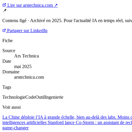
Lire sur arstechnica.com ↗
📌
Contenu figé · Archivé en 2025. Pour l'actualité IA en temps réel, su
Partager sur LinkedIn
Fiche
Source
Ars Technica
Date
mai 2025
Domaine
arstechnica.com
Tags
Technologie
Code
Outil
Ingenierie
Voir aussi
La Chine déploie l’IA à grande échelle, bien au-delà des labs.
Moins d
intelligences artificielles
Stanford lance Co-Storm : un assistant de re
game-changer