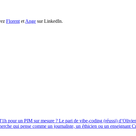
ivez
Florent
et
Ange
sur LinkedIn.
'1h pour un PIM sur mesure ? Le pari de vibe-coding (réussi) d’Olivier
cherche qui pense comme un journaliste, un éthicien ou un enseignant
Cr