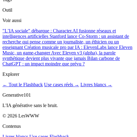
Outil
Voir aussi
"L’IA sociale" débarque : Character.AI fusionne réseaux et
intelligences artificielles
Stanford lance Co-Storm : un assistant de
recherche qui pense comme un journaliste, un éthicien ou un
enseignant
Création musicale pro par IA : ElevenLabs lance Eleven
Music, un game-changer
Avec Eleven v3 (alpha), la parole
synthétique devient plus vivante que jamais
Bilan carbone de
ChatGPT : un impact moindre que prévu ?
Explorer
← Tout le Flashback
Use cases réels →
Livres blancs →
Generative101
L'IA générative sans le bruit.
©
2026
LesWWW
Contenus
Livres blancs
Use cases
Flashback