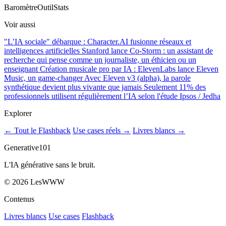
Baromètre
Outil
Stats
Voir aussi
"L’IA sociale" débarque : Character.AI fusionne réseaux et
intelligences artificielles
Stanford lance Co-Storm : un assistant de
recherche qui pense comme un journaliste, un éthicien ou un
enseignant
Création musicale pro par IA : ElevenLabs lance Eleven
Music, un game-changer
Avec Eleven v3 (alpha), la parole
synthétique devient plus vivante que jamais
Seulement 11% des
professionnels utilisent régulièrement l’IA selon l'étude Ipsos / Jedha
Explorer
← Tout le Flashback
Use cases réels →
Livres blancs →
Generative101
L'IA générative sans le bruit.
©
2026
LesWWW
Contenus
Livres blancs
Use cases
Flashback