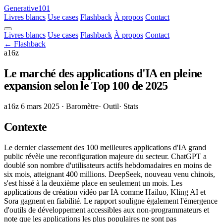
Generative101
Livres blancs
Use cases
Flashback
À propos
Contact
Livres blancs
Use cases
Flashback
À propos
Contact
← Flashback
a16z
Le marché des applications d'IA en pleine
expansion selon le Top 100 de 2025
a16z
6 mars 2025
· Baromètre
· Outil
· Stats
Contexte
Le dernier classement des 100 meilleures applications d'IA grand
public révèle une reconfiguration majeure du secteur. ChatGPT a
doublé son nombre d'utilisateurs actifs hebdomadaires en moins de
six mois, atteignant 400 millions. DeepSeek, nouveau venu chinois,
s'est hissé à la deuxième place en seulement un mois. Les
applications de création vidéo par IA comme Hailuo, Kling AI et
Sora gagnent en fiabilité. Le rapport souligne également l'émergence
d'outils de développement accessibles aux non-programmateurs et
note que les applications les plus populaires ne sont pas