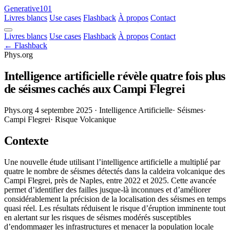
Generative101
Livres blancs
Use cases
Flashback
À propos
Contact
Livres blancs
Use cases
Flashback
À propos
Contact
← Flashback
Phys.org
Intelligence artificielle révèle quatre fois plus
de séismes cachés aux Campi Flegrei
Phys.org
4 septembre 2025
· Intelligence Artificielle
· Séismes
·
Campi Flegrei
· Risque Volcanique
Contexte
Une nouvelle étude utilisant l’intelligence artificielle a multiplié par
quatre le nombre de séismes détectés dans la caldeira volcanique des
Campi Flegrei, près de Naples, entre 2022 et 2025. Cette avancée
permet d’identifier des failles jusque-là inconnues et d’améliorer
considérablement la précision de la localisation des séismes en temps
quasi réel. Les résultats réduisent le risque d’éruption imminente tout
en alertant sur les risques de séismes modérés susceptibles
d’endommager les infrastructures et menacer la population locale