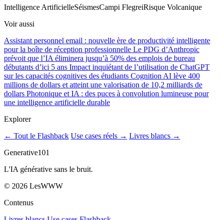
Intelligence Artificielle
Séismes
Campi Flegrei
Risque Volcanique
Voir aussi
Assistant personnel email : nouvelle ère de productivité intelligente
pour la boîte de réception professionnelle
Le PDG d’Anthropic
prévoit que l’IA éliminera jusqu’à 50% des emplois de bureau
débutants d’ici 5 ans
Impact inquiétant de l’utilisation de ChatGPT
sur les capacités cognitives des étudiants
Cognition AI lève 400
millions de dollars et atteint une valorisation de 10,2 milliards de
dollars
Photonique et IA : des puces à convolution lumineuse pour
une intelligence artificielle durable
Explorer
← Tout le Flashback
Use cases réels →
Livres blancs →
Generative101
L'IA générative sans le bruit.
©
2026
LesWWW
Contenus
Livres blancs
Use cases
Flashback