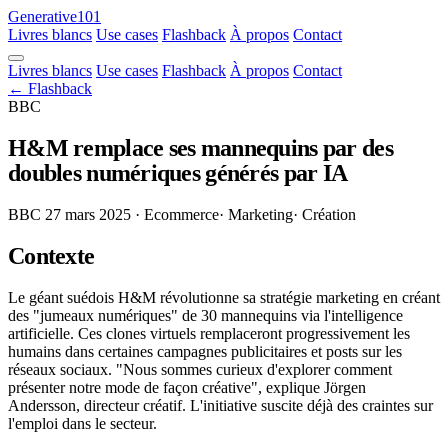
Generative101
Livres blancs
Use cases
Flashback
À propos
Contact
Livres blancs
Use cases
Flashback
À propos
Contact
← Flashback
BBC
H&M remplace ses mannequins par des
doubles numériques générés par IA
BBC
27 mars 2025
· Ecommerce
· Marketing
· Création
Contexte
Le géant suédois H&M révolutionne sa stratégie marketing en créant
des "jumeaux numériques" de 30 mannequins via l'intelligence
artificielle. Ces clones virtuels remplaceront progressivement les
humains dans certaines campagnes publicitaires et posts sur les
réseaux sociaux. "Nous sommes curieux d'explorer comment
présenter notre mode de façon créative", explique Jörgen
Andersson, directeur créatif. L'initiative suscite déjà des craintes sur
l'emploi dans le secteur.