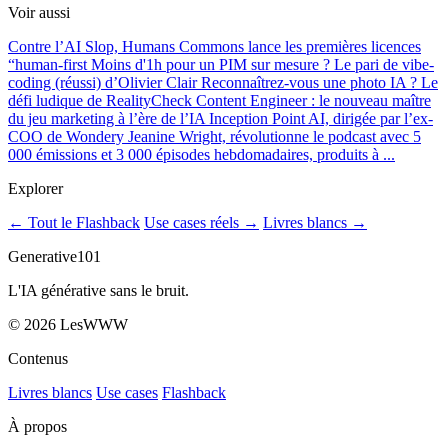
Voir aussi
Contre l’AI Slop, Humans Commons lance les premières licences
“human-first
Moins d'1h pour un PIM sur mesure ? Le pari de vibe-
coding (réussi) d’Olivier Clair
Reconnaîtrez-vous une photo IA ? Le
défi ludique de RealityCheck
Content Engineer : le nouveau maître
du jeu marketing à l’ère de l’IA
Inception Point AI, dirigée par l’ex-
COO de Wondery Jeanine Wright, révolutionne le podcast avec 5
000 émissions et 3 000 épisodes hebdomadaires, produits à ...
Explorer
← Tout le Flashback
Use cases réels →
Livres blancs →
Generative101
L'IA générative sans le bruit.
©
2026
LesWWW
Contenus
Livres blancs
Use cases
Flashback
À propos