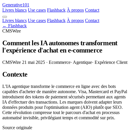
Generative101
Livres blancs
Use cases
Flashback
À propos
Contact
Livres blancs
Use cases
Flashback
À propos
Contact
← Flashback
CMSWire
Comment les IA autonomes transforment
l'expérience d'achat en e-commerce
CMSWire
21 mai 2025
· Ecommerce
· Agentique
· Expérience Client
Contexte
L'IA agentique transforme le commerce en ligne avec des bots
capables d'acheter de manière autonome. Visa, Mastercard et PayPal
introduisent des tokens de paiement sécurisés permettant aux agents
IA d'effectuer des transactions. Les marques doivent adapter leurs
données produits pour l'optimisation agent (AIO) plutôt que SEO.
Cette révolution compresse tout le parcours d'achat en processus
automatisé invisible, privilégiant temps et commodité sur prix.
Source originale