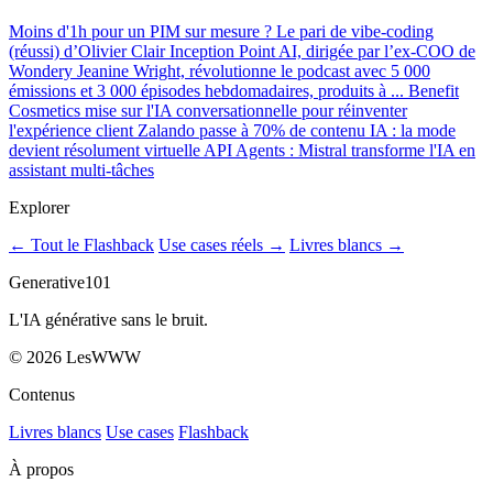
Moins d'1h pour un PIM sur mesure ? Le pari de vibe-coding
(réussi) d’Olivier Clair
Inception Point AI, dirigée par l’ex-COO de
Wondery Jeanine Wright, révolutionne le podcast avec 5 000
émissions et 3 000 épisodes hebdomadaires, produits à ...
Benefit
Cosmetics mise sur l'IA conversationnelle pour réinventer
l'expérience client
Zalando passe à 70% de contenu IA : la mode
devient résolument virtuelle
API Agents : Mistral transforme l'IA en
assistant multi-tâches
Explorer
← Tout le Flashback
Use cases réels →
Livres blancs →
Generative101
L'IA générative sans le bruit.
©
2026
LesWWW
Contenus
Livres blancs
Use cases
Flashback
À propos