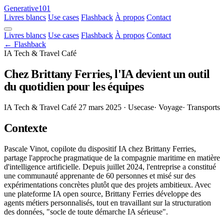
Generative101
Livres blancs
Use cases
Flashback
À propos
Contact
Livres blancs
Use cases
Flashback
À propos
Contact
← Flashback
IA Tech & Travel Café
Chez Brittany Ferries, l'IA devient un outil
du quotidien pour les équipes
IA Tech & Travel Café
27 mars 2025
· Usecase
· Voyage
· Transports
Contexte
Pascale Vinot, copilote du dispositif IA chez Brittany Ferries,
partage l'approche pragmatique de la compagnie maritime en matière
d'intelligence artificielle. Depuis juillet 2024, l'entreprise a constitué
une communauté apprenante de 60 personnes et misé sur des
expérimentations concrètes plutôt que des projets ambitieux. Avec
une plateforme IA open source, Brittany Ferries développe des
agents métiers personnalisés, tout en travaillant sur la structuration
des données, "socle de toute démarche IA sérieuse".