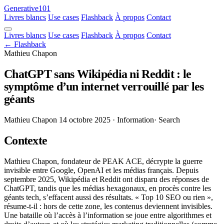
Generative101
Livres blancs
Use cases
Flashback
À propos
Contact
Livres blancs
Use cases
Flashback
À propos
Contact
← Flashback
Mathieu Chapon
ChatGPT sans Wikipédia ni Reddit : le
symptôme d’un internet verrouillé par les
géants
Mathieu Chapon
14 octobre 2025
· Information
· Search
Contexte
Mathieu Chapon, fondateur de PEAK ACE, décrypte la guerre
invisible entre Google, OpenAI et les médias français. Depuis
septembre 2025, Wikipédia et Reddit ont disparu des réponses de
ChatGPT, tandis que les médias hexagonaux, en procès contre les
géants tech, s’effacent aussi des résultats. « Top 10 SEO ou rien »,
résume-t-il : hors de cette zone, les contenus deviennent invisibles.
Une bataille où l’accès à l’information se joue entre algorithmes et