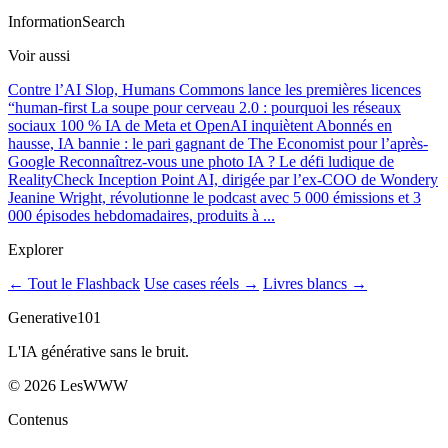
Information
Search
Voir aussi
Contre l’AI Slop, Humans Commons lance les premières licences
“human-first
La soupe pour cerveau 2.0 : pourquoi les réseaux
sociaux 100 % IA de Meta et OpenAI inquiètent
Abonnés en
hausse, IA bannie : le pari gagnant de The Economist pour l’après-
Google
Reconnaîtrez-vous une photo IA ? Le défi ludique de
RealityCheck
Inception Point AI, dirigée par l’ex-COO de Wondery
Jeanine Wright, révolutionne le podcast avec 5 000 émissions et 3
000 épisodes hebdomadaires, produits à ...
Explorer
← Tout le Flashback
Use cases réels →
Livres blancs →
Generative101
L'IA générative sans le bruit.
©
2026
LesWWW
Contenus