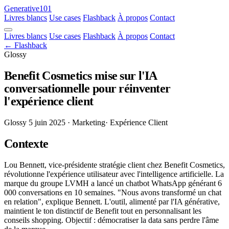
Generative101
Livres blancs
Use cases
Flashback
À propos
Contact
Livres blancs
Use cases
Flashback
À propos
Contact
← Flashback
Glossy
Benefit Cosmetics mise sur l'IA
conversationnelle pour réinventer
l'expérience client
Glossy
5 juin 2025
· Marketing
· Expérience Client
Contexte
Lou Bennett, vice-présidente stratégie client chez Benefit Cosmetics,
révolutionne l'expérience utilisateur avec l'intelligence artificielle. La
marque du groupe LVMH a lancé un chatbot WhatsApp générant 6
000 conversations en 10 semaines. "Nous avons transformé un chat
en relation", explique Bennett. L'outil, alimenté par l'IA générative,
maintient le ton distinctif de Benefit tout en personnalisant les
conseils shopping. Objectif : démocratiser la data sans perdre l'âme